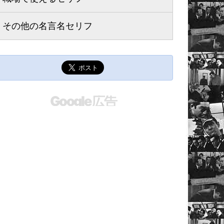
その他の
名言名セリフ
Google 広告