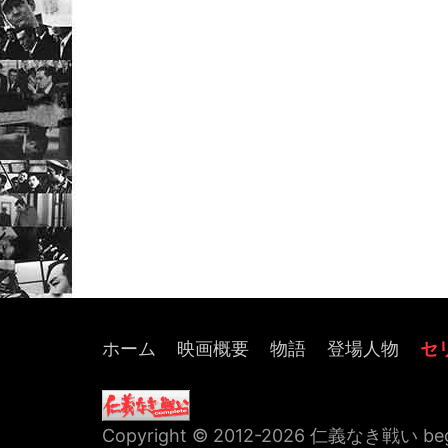
ホーム
映画概要
物語
登場人物
セ
Copyright © 2012-
2026
仁義なき戦い beginne