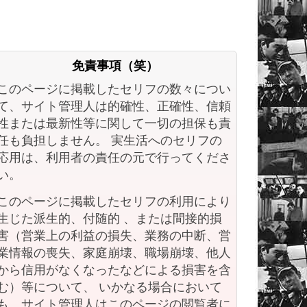
免責事項（笑）
このページに掲載したセリフの数々につい
て、サイト管理人は的確性、正確性、信頼
性または最新性等に関して一切の担保も責
任も負担しません。 実生活へのセリフの
応用は、利用者の責任の元で行ってくださ
い。
このページに掲載したセリフの利用により
生じた派生的、付随的 、または間接的損
害（営業上の利益の損失、業務の中断、営
業情報の喪失、家庭崩壊、職場崩壊、他人
から信用がなくなったなどによる損害を含
む）等について、 いかなる場合において
も、サイト管理人はこのページの閲覧者に