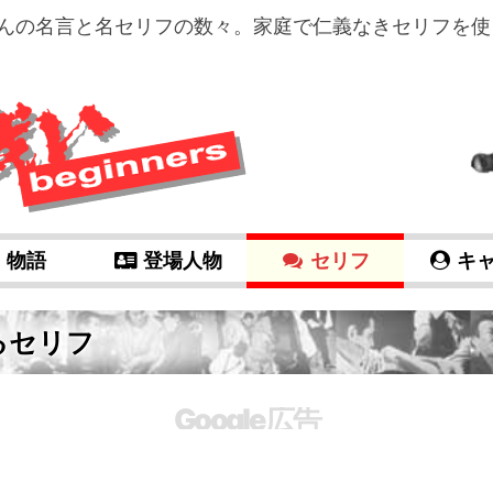
んの名言と名セリフの数々。家庭で仁義なきセリフを使
物語
登場人物
セリフ
キ
るセリフ
Google 広告